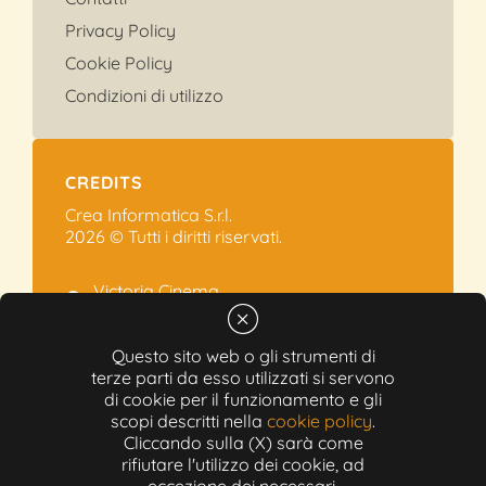
Privacy Policy
Cookie Policy
Condizioni di utilizzo
CREDITS
Crea Informatica S.r.l.
2026 © Tutti i diritti riservati.
Victoria Cinema
Via Ramelli, 101 - Modena
+39 059.454622
Questo sito web o gli strumenti di
info@victoriacinema.it
terze parti da esso utilizzati si servono
di cookie per il funzionamento e gli
Partita IVA: 02603471208
scopi descritti nella
cookie policy
.
N-REA: 452611
Cliccando sulla (X) sarà come
Capitale sociale: 300.000,00€
rifiutare l'utilizzo dei cookie, ad