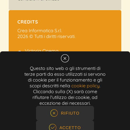
CREDITS
Crea Informatica S.r.l.
2026 © Tutti i diritti riservati.
Victoria Cinema
Via Ramelli, 101 - Modena
+39 059.454622
Questo sito web o gli strumenti di
terze parti da esso utilizzati si servono
info@victoriacinema.it
di cookie per il funzionamento e gli
Partita IVA: 02603471208
scopi descritti nella
cookie policy
.
N-REA: 452611
Cliccando sulla (X) sarà come
Capitale sociale: 300.000,00€
rifiutare l'utilizzo dei cookie, ad
eccezione dei necessari.
RIFIUTO
ACCETTO