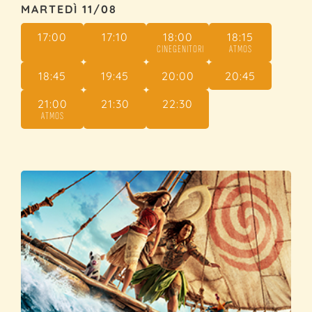
MARTEDÌ 11/08
17:00
17:10
18:00
18:15
CINEGENITORI
ATMOS
18:45
19:45
20:00
20:45
21:00
21:30
22:30
ATMOS