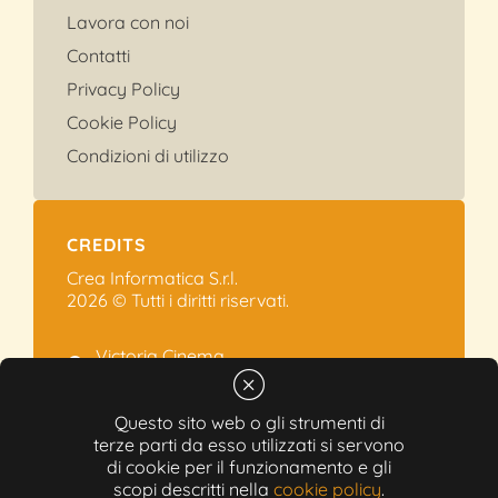
Lavora con noi
Contatti
Privacy Policy
Cookie Policy
Condizioni di utilizzo
CREDITS
Crea Informatica S.r.l.
2026 © Tutti i diritti riservati.
Victoria Cinema
Via Ramelli, 101 - Modena
+39 059.454622
Questo sito web o gli strumenti di
info@victoriacinema.it
terze parti da esso utilizzati si servono
di cookie per il funzionamento e gli
Partita IVA: 02603471208
scopi descritti nella
cookie policy
.