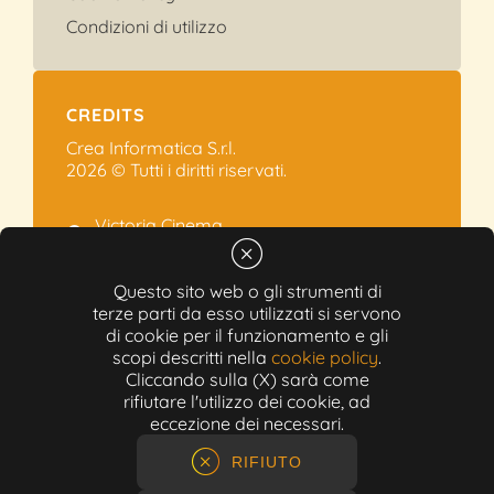
Condizioni di utilizzo
CREDITS
Crea Informatica S.r.l.
2026 © Tutti i diritti riservati.
Victoria Cinema
Via Ramelli, 101 - Modena
+39 059.454622
Questo sito web o gli strumenti di
info@victoriacinema.it
terze parti da esso utilizzati si servono
di cookie per il funzionamento e gli
Partita IVA: 02603471208
scopi descritti nella
cookie policy
.
N-REA: 452611
Cliccando sulla (X) sarà come
Capitale sociale: 300.000,00€
rifiutare l'utilizzo dei cookie, ad
eccezione dei necessari.
RIFIUTO