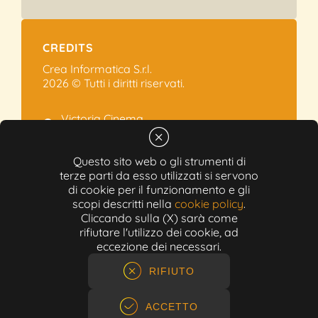
CREDITS
Crea Informatica S.r.l.
2026 © Tutti i diritti riservati.
Victoria Cinema
Via Ramelli, 101 - Modena
+39 059.454622
Questo sito web o gli strumenti di
terze parti da esso utilizzati si servono
info@victoriacinema.it
di cookie per il funzionamento e gli
Partita IVA: 02603471208
scopi descritti nella
cookie policy
.
N-REA: 452611
Cliccando sulla (X) sarà come
Capitale sociale: 300.000,00€
rifiutare l'utilizzo dei cookie, ad
eccezione dei necessari.
RIFIUTO
ACCETTO
ACQUISTO RAPIDO