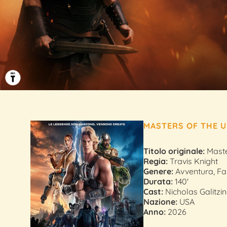
MASTERS OF THE U
Titolo originale:
Maste
Regia:
Travis Knight
Genere:
Avventura, Fa
Durata:
140'
Cast:
Nicholas Galitzi
Nazione:
USA
Anno:
2026