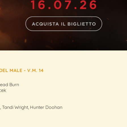
DEL MALE - V.M. 14
Dead Burn
cek
 Tandi Wright, Hunter Doohan