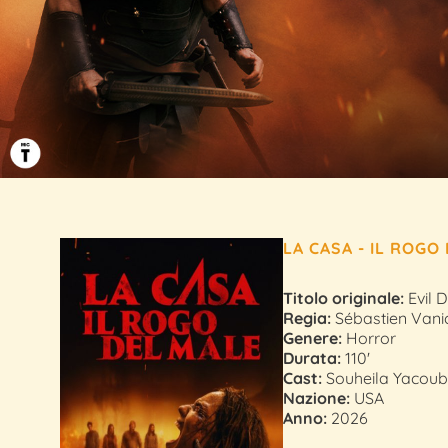
LA CASA - IL ROGO 
Titolo originale:
Evil 
Regia:
Sébastien Vani
Genere:
Horror
Durata:
110'
Cast:
Souheila Yacoub,
Nazione:
USA
Anno:
2026