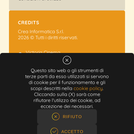
CREDITS
Crea Informatica S.r.l.
2026 © Tutti i diritti riservati.
Victoria Cinema
Via Ramelli, 101 - Modena
+39 059.454622
Questo sito web o gli strumenti di
terze parti da esso utilizzati si servono
info@victoriacinema.it
di cookie per il funzionamento e gli
Partita IVA: 02603471208
scopi descritti nella
cookie policy
.
N-REA: 452611
Cliccando sulla (X) sarà come
Capitale sociale: 300.000,00€
rifiutare l'utilizzo dei cookie, ad
eccezione dei necessari.
RIFIUTO
ACCETTO