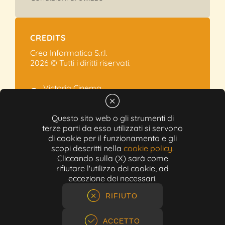
CREDITS
Crea Informatica S.r.l.
2026 © Tutti i diritti riservati.
Victoria Cinema
Via Ramelli, 101 - Modena
+39 059.454622
Questo sito web o gli strumenti di
terze parti da esso utilizzati si servono
info@victoriacinema.it
di cookie per il funzionamento e gli
Partita IVA: 02603471208
scopi descritti nella
cookie policy
.
N-REA: 452611
Cliccando sulla (X) sarà come
Capitale sociale: 300.000,00€
rifiutare l'utilizzo dei cookie, ad
eccezione dei necessari.
RIFIUTO
ACCETTO