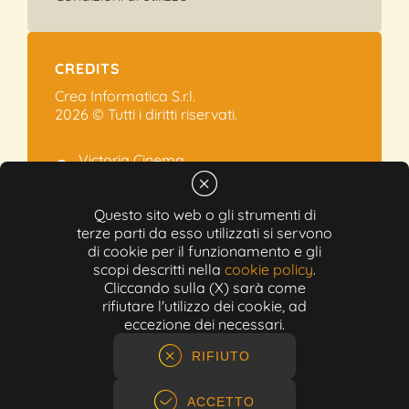
CREDITS
Crea Informatica S.r.l.
2026 © Tutti i diritti riservati.
Victoria Cinema
Via Ramelli, 101 - Modena
+39 059.454622
Questo sito web o gli strumenti di
terze parti da esso utilizzati si servono
info@victoriacinema.it
di cookie per il funzionamento e gli
Partita IVA: 02603471208
scopi descritti nella
cookie policy
.
N-REA: 452611
Cliccando sulla (X) sarà come
Capitale sociale: 300.000,00€
rifiutare l'utilizzo dei cookie, ad
eccezione dei necessari.
RIFIUTO
ACCETTO