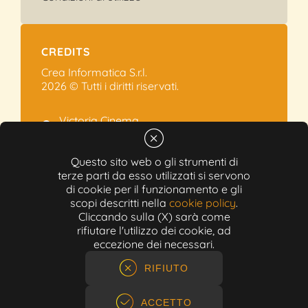
CREDITS
Crea Informatica S.r.l.
2026 © Tutti i diritti riservati.
Victoria Cinema
Via Ramelli, 101 - Modena
+39 059.454622
Questo sito web o gli strumenti di
terze parti da esso utilizzati si servono
info@victoriacinema.it
di cookie per il funzionamento e gli
Partita IVA: 02603471208
scopi descritti nella
cookie policy
.
N-REA: 452611
Cliccando sulla (X) sarà come
Capitale sociale: 300.000,00€
rifiutare l'utilizzo dei cookie, ad
eccezione dei necessari.
RIFIUTO
ACCETTO