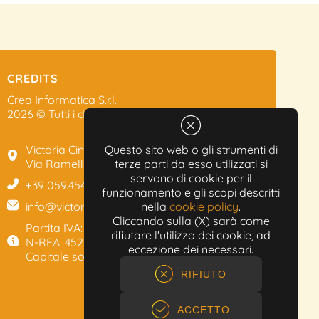
CREDITS
Crea Informatica S.r.l.
2026 © Tutti i diritti riservati.
Victoria Cinema
Questo sito web o gli strumenti di
Via Ramelli, 101 - Modena
terze parti da esso utilizzati si
servono di cookie per il
+39 059.454622
funzionamento e gli scopi descritti
info@victoriacinema.it
nella
cookie policy
.
Cliccando sulla (X) sarà come
Partita IVA: 02603471208
rifiutare l'utilizzo dei cookie, ad
N-REA: 452611
eccezione dei necessari.
Capitale sociale: 300.000,00€
RIFIUTO
ACCETTO