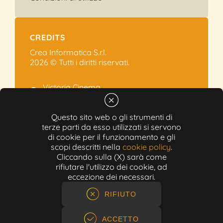
CREDITS
Crea Informatica S.r.l.
2026 © Tutti i diritti riservati.
Victoria Cinema
Via Ramelli, 101 - Modena
+39 059.454622
Questo sito web o gli strumenti di
terze parti da esso utilizzati si servono
info@victoriacinema.it
di cookie per il funzionamento e gli
Partita IVA: 02603471208
scopi descritti nella
cookie policy
.
N-REA: 452611
Cliccando sulla (X) sarà come
Capitale sociale: 300.000,00€
rifiutare l'utilizzo dei cookie, ad
eccezione dei necessari.
RIFIUTO
ACCETTO