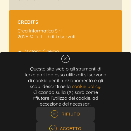
CREDITS
Crea Informatica S.r.l.
2026 © Tutti i diritti riservati.
Victoria Cinema
Via Ramelli, 101 - Modena
+39 059.454622
Questo sito web o gli strumenti di
terze parti da esso utilizzati si servono
info@victoriacinema.it
di cookie per il funzionamento e gli
Partita IVA: 02603471208
scopi descritti nella
cookie policy
.
N-REA: 452611
Cliccando sulla (X) sarà come
Capitale sociale: 300.000,00€
rifiutare l'utilizzo dei cookie, ad
eccezione dei necessari.
RIFIUTO
ACCETTO