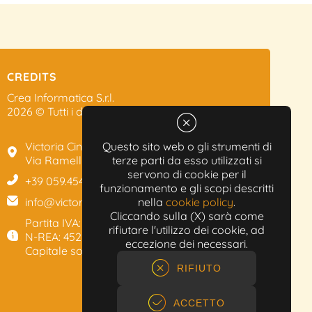
CREDITS
Crea Informatica S.r.l.
2026 © Tutti i diritti riservati.
Victoria Cinema
Questo sito web o gli strumenti di
Via Ramelli, 101 - Modena
terze parti da esso utilizzati si
servono di cookie per il
+39 059.454622
funzionamento e gli scopi descritti
info@victoriacinema.it
nella
cookie policy
.
Cliccando sulla (X) sarà come
Partita IVA: 02603471208
rifiutare l'utilizzo dei cookie, ad
N-REA: 452611
eccezione dei necessari.
Capitale sociale: 300.000,00€
RIFIUTO
ACCETTO