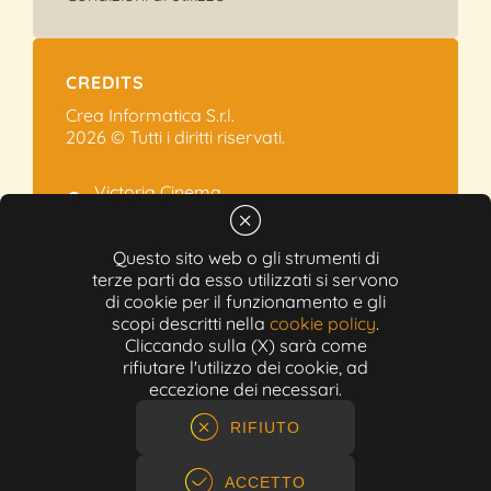
CREDITS
Crea Informatica S.r.l.
2026 © Tutti i diritti riservati.
Victoria Cinema
Via Ramelli, 101 - Modena
+39 059.454622
Questo sito web o gli strumenti di
terze parti da esso utilizzati si servono
info@victoriacinema.it
di cookie per il funzionamento e gli
Partita IVA: 02603471208
scopi descritti nella
cookie policy
.
N-REA: 452611
Cliccando sulla (X) sarà come
Capitale sociale: 300.000,00€
rifiutare l'utilizzo dei cookie, ad
eccezione dei necessari.
RIFIUTO
ACCETTO