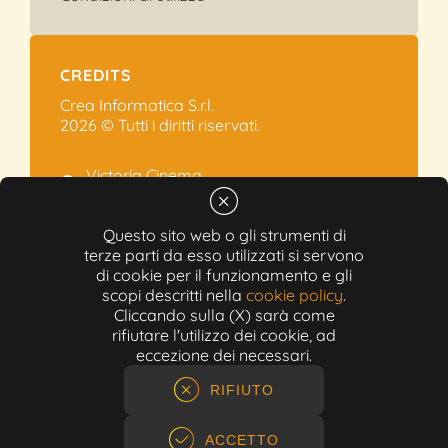
CREDITS
Crea Informatica S.r.l.
2026 © Tutti i diritti riservati.
Victoria Cinema
Via Ramelli, 101 - Modena
+39 059.454622
Questo sito web o gli strumenti di
terze parti da esso utilizzati si servono
info@victoriacinema.it
di cookie per il funzionamento e gli
Partita IVA: 02603471208
scopi descritti nella
cookie policy
.
N-REA: 452611
Cliccando sulla (X) sarà come
Capitale sociale: 300.000,00€
rifiutare l'utilizzo dei cookie, ad
eccezione dei necessari.
RIFIUTO
ACCETTO