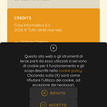
CREDITS
Crea Informatica S.r.l.
2026 © Tutti i diritti riservati.
Victoria Cinema
Via Ramelli, 101 - Modena
+39 059.454622
Questo sito web o gli strumenti di
terze parti da esso utilizzati si servono
info@victoriacinema.it
di cookie per il funzionamento e gli
Partita IVA: 02603471208
scopi descritti nella
cookie policy
.
N-REA: 452611
Cliccando sulla (X) sarà come
Capitale sociale: 300.000,00€
rifiutare l'utilizzo dei cookie, ad
eccezione dei necessari.
RIFIUTO
ACCETTO