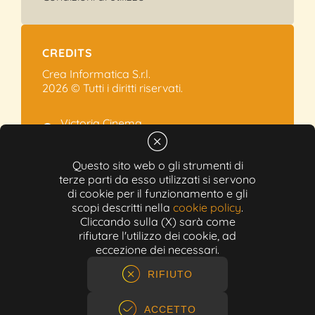
CREDITS
Crea Informatica S.r.l.
2026 © Tutti i diritti riservati.
Victoria Cinema
Via Ramelli, 101 - Modena
+39 059.454622
Questo sito web o gli strumenti di
terze parti da esso utilizzati si servono
info@victoriacinema.it
di cookie per il funzionamento e gli
Partita IVA: 02603471208
scopi descritti nella
cookie policy
.
N-REA: 452611
Cliccando sulla (X) sarà come
Capitale sociale: 300.000,00€
rifiutare l'utilizzo dei cookie, ad
eccezione dei necessari.
RIFIUTO
ACCETTO