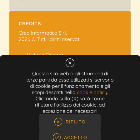
CREDITS
Crea Informatica S.r.l.
2026 © Tutti i diritti riservati.
Victoria Cinema
Via Ramelli, 101 - Modena
+39 059.454622
Questo sito web o gli strumenti di
terze parti da esso utilizzati si servono
info@victoriacinema.it
di cookie per il funzionamento e gli
Partita IVA: 02603471208
scopi descritti nella
cookie policy
.
N-REA: 452611
Cliccando sulla (X) sarà come
Capitale sociale: 300.000,00€
rifiutare l'utilizzo dei cookie, ad
eccezione dei necessari.
RIFIUTO
ACCETTO