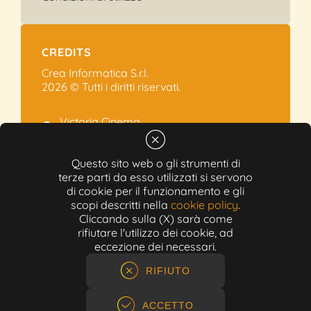
CREDITS
Crea Informatica S.r.l.
2026 © Tutti i diritti riservati.
Victoria Cinema
Via Ramelli, 101 - Modena
+39 059.454622
Questo sito web o gli strumenti di
terze parti da esso utilizzati si servono
info@victoriacinema.it
di cookie per il funzionamento e gli
Partita IVA: 02603471208
scopi descritti nella
cookie policy
.
N-REA: 452611
Cliccando sulla (X) sarà come
Capitale sociale: 300.000,00€
rifiutare l'utilizzo dei cookie, ad
eccezione dei necessari.
RIFIUTO
ACCETTO