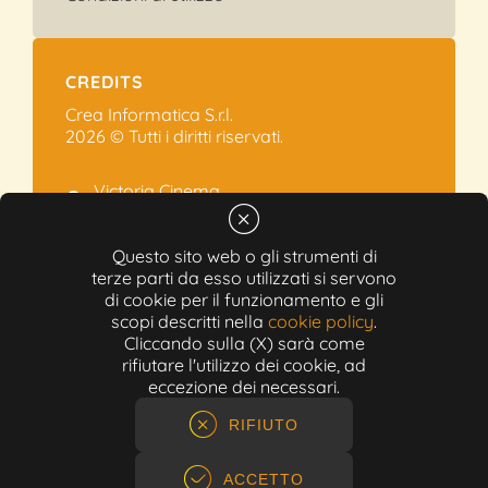
CREDITS
Crea Informatica S.r.l.
2026 © Tutti i diritti riservati.
Victoria Cinema
Via Ramelli, 101 - Modena
+39 059.454622
Questo sito web o gli strumenti di
terze parti da esso utilizzati si servono
info@victoriacinema.it
di cookie per il funzionamento e gli
Partita IVA: 02603471208
scopi descritti nella
cookie policy
.
N-REA: 452611
Cliccando sulla (X) sarà come
Capitale sociale: 300.000,00€
rifiutare l'utilizzo dei cookie, ad
eccezione dei necessari.
RIFIUTO
ACCETTO