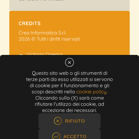
CREDITS
Crea Informatica S.r.l.
2026 © Tutti i diritti riservati.
Victoria Cinema
Via Ramelli, 101 - Modena
+39 059.454622
Questo sito web o gli strumenti di
terze parti da esso utilizzati si servono
info@victoriacinema.it
di cookie per il funzionamento e gli
Partita IVA: 02603471208
scopi descritti nella
cookie policy
.
N-REA: 452611
Cliccando sulla (X) sarà come
Capitale sociale: 300.000,00€
rifiutare l'utilizzo dei cookie, ad
eccezione dei necessari.
RIFIUTO
ACCETTO