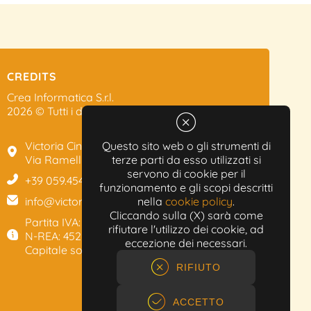
CREDITS
Crea Informatica S.r.l.
2026 © Tutti i diritti riservati.
Victoria Cinema
Questo sito web o gli strumenti di
Via Ramelli, 101 - Modena
terze parti da esso utilizzati si
servono di cookie per il
+39 059.454622
funzionamento e gli scopi descritti
info@victoriacinema.it
nella
cookie policy
.
Cliccando sulla (X) sarà come
Partita IVA: 02603471208
rifiutare l'utilizzo dei cookie, ad
N-REA: 452611
eccezione dei necessari.
Capitale sociale: 300.000,00€
RIFIUTO
ACCETTO