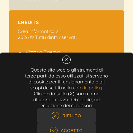
CREDITS
Crea Informatica S.r.l.
2026 © Tutti i diritti riservati.
Victoria Cinema
Via Ramelli, 101 - Modena
+39 059.454622
Questo sito web o gli strumenti di
terze parti da esso utilizzati si servono
info@victoriacinema.it
di cookie per il funzionamento e gli
Partita IVA: 02603471208
scopi descritti nella
cookie policy
.
N-REA: 452611
Cliccando sulla (X) sarà come
Capitale sociale: 300.000,00€
rifiutare l'utilizzo dei cookie, ad
eccezione dei necessari.
RIFIUTO
ACCETTO