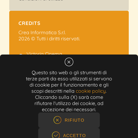
CREDITS
Crea Informatica S.r.l.
2026 © Tutti i diritti riservati.
Victoria Cinema
Via Ramelli, 101 - Modena
+39 059.454622
Questo sito web o gli strumenti di
terze parti da esso utilizzati si servono
info@victoriacinema.it
di cookie per il funzionamento e gli
Partita IVA: 02603471208
scopi descritti nella
cookie policy
.
N-REA: 452611
Cliccando sulla (X) sarà come
Capitale sociale: 300.000,00€
rifiutare l'utilizzo dei cookie, ad
eccezione dei necessari.
RIFIUTO
ACCETTO