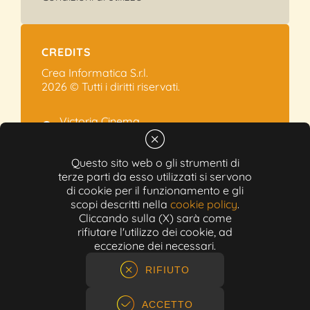
CREDITS
Crea Informatica S.r.l.
2026 © Tutti i diritti riservati.
Victoria Cinema
Via Ramelli, 101 - Modena
+39 059.454622
Questo sito web o gli strumenti di
terze parti da esso utilizzati si servono
info@victoriacinema.it
di cookie per il funzionamento e gli
Partita IVA: 02603471208
scopi descritti nella
cookie policy
.
N-REA: 452611
Cliccando sulla (X) sarà come
Capitale sociale: 300.000,00€
rifiutare l'utilizzo dei cookie, ad
eccezione dei necessari.
RIFIUTO
ACCETTO