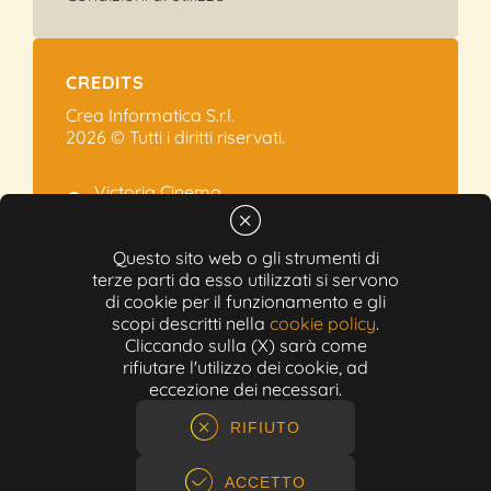
CREDITS
Crea Informatica S.r.l.
2026 © Tutti i diritti riservati.
Victoria Cinema
Via Ramelli, 101 - Modena
+39 059.454622
Questo sito web o gli strumenti di
terze parti da esso utilizzati si servono
info@victoriacinema.it
di cookie per il funzionamento e gli
Partita IVA: 02603471208
scopi descritti nella
cookie policy
.
N-REA: 452611
Cliccando sulla (X) sarà come
Capitale sociale: 300.000,00€
rifiutare l'utilizzo dei cookie, ad
eccezione dei necessari.
RIFIUTO
ACCETTO