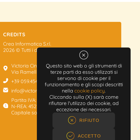
CREDITS
Crea Informatica S.r.l.
2026 © Tutti i diritti riservati.
Victoria Cinema
Questo sito web o gli strumenti di
Via Ramelli, 101 - Modena
terze parti da esso utilizzati si
servono di cookie per il
+39 059.454622
funzionamento e gli scopi descritti
info@victoriacinema.it
nella
cookie policy
.
Cliccando sulla (X) sarà come
Partita IVA: 02603471208
rifiutare l'utilizzo dei cookie, ad
N-REA: 452611
eccezione dei necessari.
Capitale sociale: 300.000,00€
RIFIUTO
ACCETTO