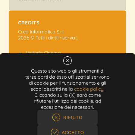
CREDITS
Crea Informatica S.r.l.
2026 © Tutti i diritti riservati.
Victoria Cinema
Via Ramelli, 101 - Modena
+39 059.454622
Questo sito web o gli strumenti di
terze parti da esso utilizzati si servono
info@victoriacinema.it
di cookie per il funzionamento e gli
Partita IVA: 02603471208
scopi descritti nella
cookie policy
.
N-REA: 452611
Cliccando sulla (X) sarà come
Capitale sociale: 300.000,00€
rifiutare l'utilizzo dei cookie, ad
eccezione dei necessari.
RIFIUTO
ACCETTO