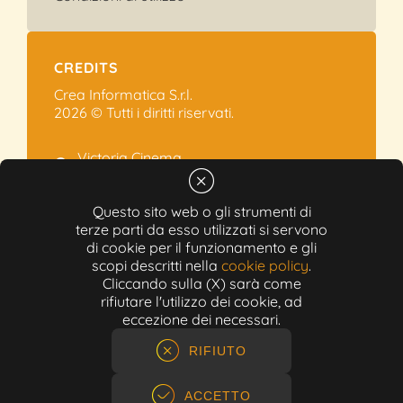
CREDITS
Crea Informatica S.r.l.
2026 © Tutti i diritti riservati.
Victoria Cinema
Via Ramelli, 101 - Modena
+39 059.454622
Questo sito web o gli strumenti di
terze parti da esso utilizzati si servono
info@victoriacinema.it
di cookie per il funzionamento e gli
Partita IVA: 02603471208
scopi descritti nella
cookie policy
.
N-REA: 452611
Cliccando sulla (X) sarà come
Capitale sociale: 300.000,00€
rifiutare l'utilizzo dei cookie, ad
eccezione dei necessari.
RIFIUTO
ACCETTO