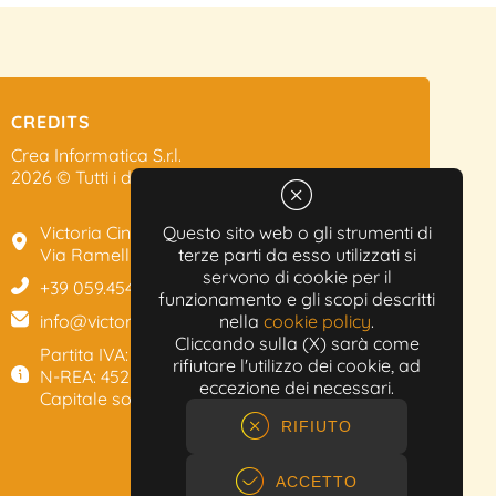
CREDITS
Crea Informatica S.r.l.
2026 © Tutti i diritti riservati.
Victoria Cinema
Questo sito web o gli strumenti di
Via Ramelli, 101 - Modena
terze parti da esso utilizzati si
servono di cookie per il
+39 059.454622
funzionamento e gli scopi descritti
info@victoriacinema.it
nella
cookie policy
.
Cliccando sulla (X) sarà come
Partita IVA: 02603471208
rifiutare l'utilizzo dei cookie, ad
N-REA: 452611
eccezione dei necessari.
Capitale sociale: 300.000,00€
RIFIUTO
ACCETTO