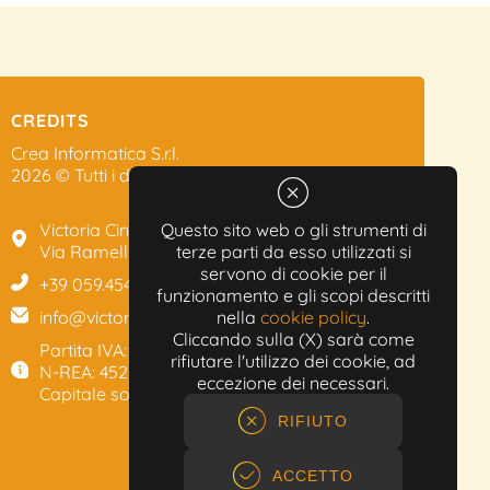
CREDITS
Crea Informatica S.r.l.
2026 © Tutti i diritti riservati.
Victoria Cinema
Questo sito web o gli strumenti di
Via Ramelli, 101 - Modena
terze parti da esso utilizzati si
servono di cookie per il
+39 059.454622
funzionamento e gli scopi descritti
info@victoriacinema.it
nella
cookie policy
.
Cliccando sulla (X) sarà come
Partita IVA: 02603471208
rifiutare l'utilizzo dei cookie, ad
N-REA: 452611
eccezione dei necessari.
Capitale sociale: 300.000,00€
RIFIUTO
ACCETTO