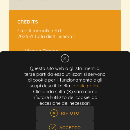
CREDITS
Crea Informatica S.r.l.
2026 © Tutti i diritti riservati.
Victoria Cinema
Via Ramelli, 101 - Modena
+39 059.454622
Questo sito web o gli strumenti di
terze parti da esso utilizzati si servono
info@victoriacinema.it
di cookie per il funzionamento e gli
Partita IVA: 02603471208
scopi descritti nella
cookie policy
.
N-REA: 452611
Cliccando sulla (X) sarà come
Capitale sociale: 300.000,00€
rifiutare l'utilizzo dei cookie, ad
eccezione dei necessari.
RIFIUTO
ACCETTO