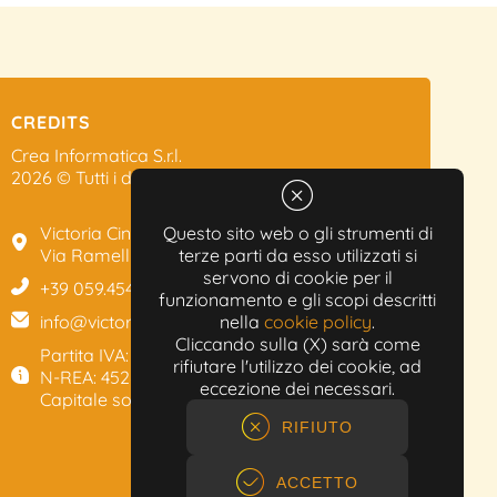
CREDITS
Crea Informatica S.r.l.
2026 © Tutti i diritti riservati.
Victoria Cinema
Questo sito web o gli strumenti di
Via Ramelli, 101 - Modena
terze parti da esso utilizzati si
servono di cookie per il
+39 059.454622
funzionamento e gli scopi descritti
info@victoriacinema.it
nella
cookie policy
.
Cliccando sulla (X) sarà come
Partita IVA: 02603471208
rifiutare l'utilizzo dei cookie, ad
N-REA: 452611
eccezione dei necessari.
Capitale sociale: 300.000,00€
RIFIUTO
ACCETTO