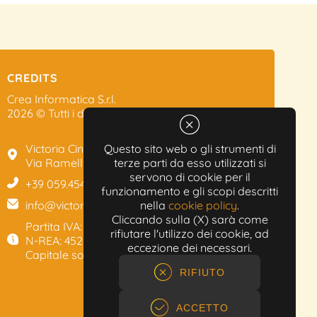
CREDITS
Crea Informatica S.r.l.
2026 © Tutti i diritti riservati.
Victoria Cinema
Questo sito web o gli strumenti di
Via Ramelli, 101 - Modena
terze parti da esso utilizzati si
servono di cookie per il
+39 059.454622
funzionamento e gli scopi descritti
info@victoriacinema.it
nella
cookie policy
.
Cliccando sulla (X) sarà come
Partita IVA: 02603471208
rifiutare l'utilizzo dei cookie, ad
N-REA: 452611
eccezione dei necessari.
Capitale sociale: 300.000,00€
RIFIUTO
ACCETTO