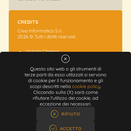
CREDITS
Crea Informatica S.r.l.
2026 © Tutti i diritti riservati.
Victoria Cinema
Via Ramelli, 101 - Modena
+39 059.454622
Questo sito web o gli strumenti di
terze parti da esso utilizzati si servono
info@victoriacinema.it
di cookie per il funzionamento e gli
Partita IVA: 02603471208
scopi descritti nella
cookie policy
.
N-REA: 452611
Cliccando sulla (X) sarà come
Capitale sociale: 300.000,00€
rifiutare l'utilizzo dei cookie, ad
eccezione dei necessari.
RIFIUTO
ACCETTO