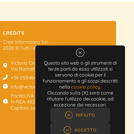
CREDITS
Crea Informatica S.r.l.
2026 © Tutti i diritti riservati.
Victoria Cinema
Questo sito web o gli strumenti di
Via Ramelli, 101 - Modena
terze parti da esso utilizzati si
servono di cookie per il
+39 059.454622
funzionamento e gli scopi descritti
info@victoriacinema.it
nella
cookie policy
.
Cliccando sulla (X) sarà come
Partita IVA: 02603471208
rifiutare l'utilizzo dei cookie, ad
N-REA: 452611
eccezione dei necessari.
Capitale sociale: 300.000,00€
RIFIUTO
ACCETTO