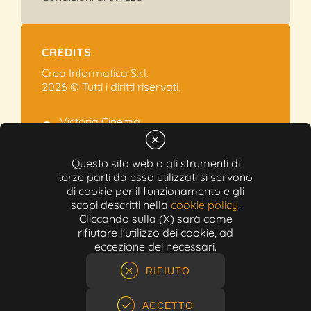
CREDITS
Crea Informatica S.r.l.
2026 © Tutti i diritti riservati.
Victoria Cinema
Via Ramelli, 101 - Modena
+39 059.454622
Questo sito web o gli strumenti di
terze parti da esso utilizzati si servono
info@victoriacinema.it
di cookie per il funzionamento e gli
Partita IVA: 02603471208
scopi descritti nella
cookie policy
.
N-REA: 452611
Cliccando sulla (X) sarà come
Capitale sociale: 300.000,00€
rifiutare l'utilizzo dei cookie, ad
eccezione dei necessari.
RIFIUTO
ACCETTO