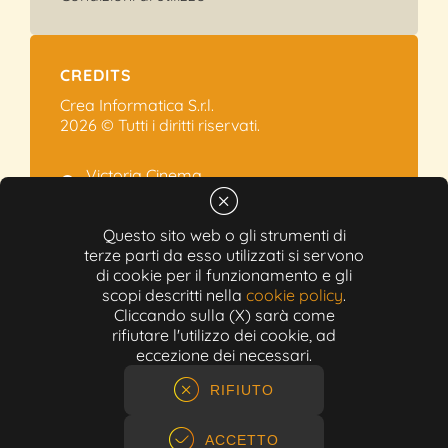
CREDITS
Crea Informatica S.r.l.
2026 © Tutti i diritti riservati.
Victoria Cinema
Via Ramelli, 101 - Modena
+39 059.454622
Questo sito web o gli strumenti di
terze parti da esso utilizzati si servono
info@victoriacinema.it
di cookie per il funzionamento e gli
Partita IVA: 02603471208
scopi descritti nella
cookie policy
.
N-REA: 452611
Cliccando sulla (X) sarà come
Capitale sociale: 300.000,00€
rifiutare l'utilizzo dei cookie, ad
eccezione dei necessari.
RIFIUTO
ACCETTO