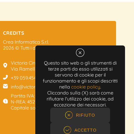
CREDITS
Crea Informatica S.r.l.
2026 © Tutti i diritti riservati.
Victoria Cinema
Questo sito web o gli strumenti di
Via Ramelli, 101 - Modena
terze parti da esso utilizzati si
servono di cookie per il
+39 059.454622
funzionamento e gli scopi descritti
info@victoriacinema.it
nella
cookie policy
.
Cliccando sulla (X) sarà come
Partita IVA: 02603471208
rifiutare l'utilizzo dei cookie, ad
N-REA: 452611
eccezione dei necessari.
Capitale sociale: 300.000,00€
RIFIUTO
ACCETTO