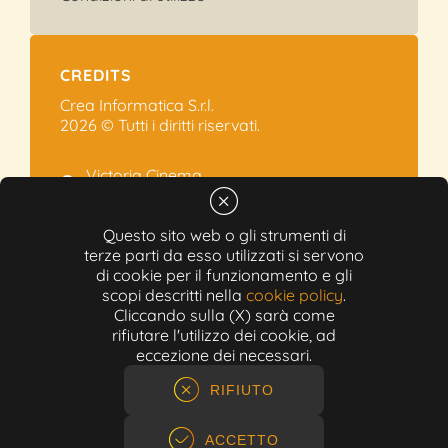
CREDITS
Crea Informatica S.r.l.
2026 © Tutti i diritti riservati.
Victoria Cinema
Via Ramelli, 101 - Modena
+39 059.454622
Questo sito web o gli strumenti di
terze parti da esso utilizzati si servono
info@victoriacinema.it
di cookie per il funzionamento e gli
Partita IVA: 02603471208
scopi descritti nella
cookie policy
.
N-REA: 452611
Cliccando sulla (X) sarà come
Capitale sociale: 300.000,00€
rifiutare l'utilizzo dei cookie, ad
eccezione dei necessari.
RIFIUTO
ACCETTO